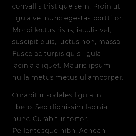
convallis tristique sem. Proin ut
ligula vel nunc egestas porttitor.
Morbi lectus risus, iaculis vel,
suscipit quis, luctus non, massa.
Fusce ac turpis quis ligula
lacinia aliquet. Mauris ipsum
nulla metus metus ullamcorper.
Curabitur sodales ligula in
libero. Sed dignissim lacinia
nunc. Curabitur tortor.
Pellentesque nibh. Aenean