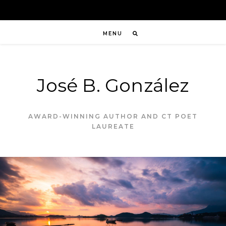
MENU
José B. González
AWARD-WINNING AUTHOR AND CT POET
LAUREATE