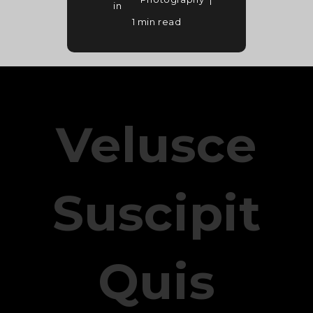
in
1 min read
Velusce
Suscipit
Quis