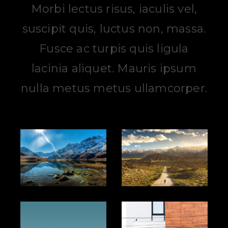
Morbi lectus risus, iaculis vel,
suscipit quis, luctus non, massa.
Fusce ac turpis quis ligula
lacinia aliquet. Mauris ipsum
nulla metus metus ullamcorper.