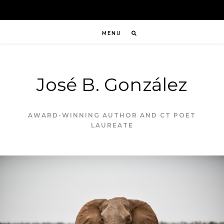
MENU
José B. González
AWARD-WINNING AUTHOR AND CT POET
LAUREATE