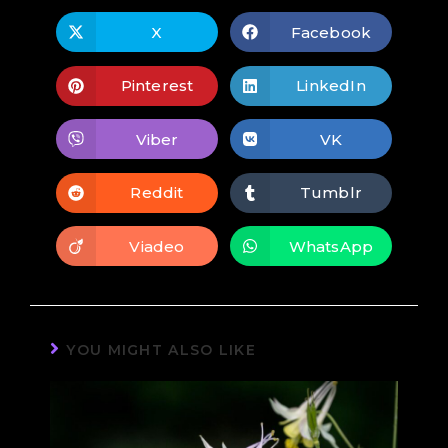
X
Facebook
Pinterest
LinkedIn
Viber
VK
Reddit
Tumblr
Viadeo
WhatsApp
YOU MIGHT ALSO LIKE