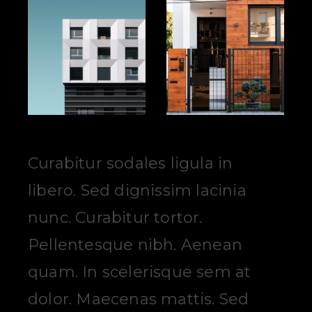
Curabitur sodales ligula in
libero. Sed dignissim lacinia
nunc. Curabitur tortor.
Pellentesque nibh. Aenean
quam. In scelerisque sem at
dolor. Maecenas mattis. Sed