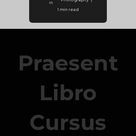
in
1 min read
Praesent
Libro
Cursus